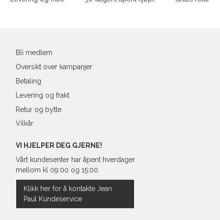
L
40
90-
Din
XL
42
94-
e-
post
XXL
44
98-
Bli medlem
Oversikt over kampanjer
Betaling
Levering og frakt
Retur og bytte
Vilkår
VI HJELPER DEG GJERNE!
Vårt kundesenter har åpent hverdager
mellom kl 09:00 og 15:00
Klikk her for å kontakte Jean
Paul Kundeservice