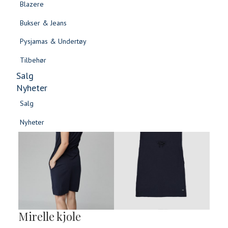
Blazere
Gensere & Cardigans
Bukser & Jeans
Topper & T-skjorter
Pysjamas & Undertøy
Skjorter & Bluser
Tilbehør
Salg
Nyheter
Salg
Nyheter
Salg
Salg
Nyheter
Nyheter
Mirelle kjole