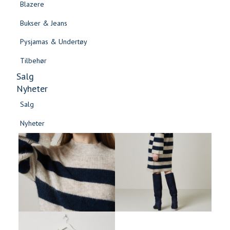
Blazere
Gensere & Cardigans
Bukser & Jeans
Topper & T-skjorter
Pysjamas & Undertøy
Skjorter & Bluser
Tilbehør
Salg
Nyheter
Salg
Nyheter
Salg
Salg
Nyheter
Nyheter