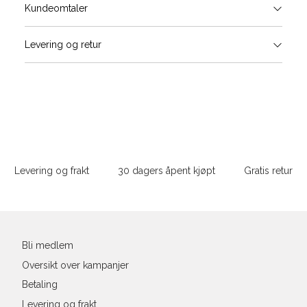
Størrels
Få v
Kundeomtaler
Vi gir beskjed hvis varen kom
Levering og retur
stø
Størrelse
Klesstørrelse
Bry
L
XS
34
78-
XS
S
S
36
82-
Sidebunn
XXL
M
38
86-
Levering og frakt
30 dagers åpent kjøpt
Gratis retur
L
40
90-
Din
XL
42
94-
e-
post
XXL
44
98-
Bli medlem
Oversikt over kampanjer
Betaling
Levering og frakt