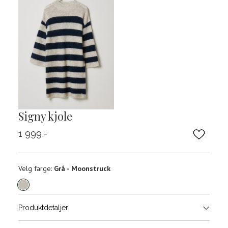
Signy kjole
1 999,-
Velg
Velg farge:
Grå - Moonstruck
farge
Produktdetaljer