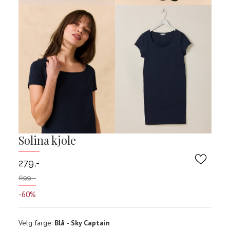
Solina kjole
279,-
699,-
-60%
Velg
Velg farge:
Blå - Sky Captain