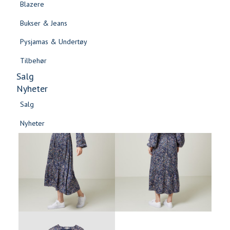
Blazere
Gensere & Cardigans
Bukser & Jeans
Topper & T-skjorter
Pysjamas & Undertøy
Skjorter & Bluser
Tilbehør
Salg
Nyheter
Salg
Nyheter
Salg
Salg
Nyheter
Nyheter