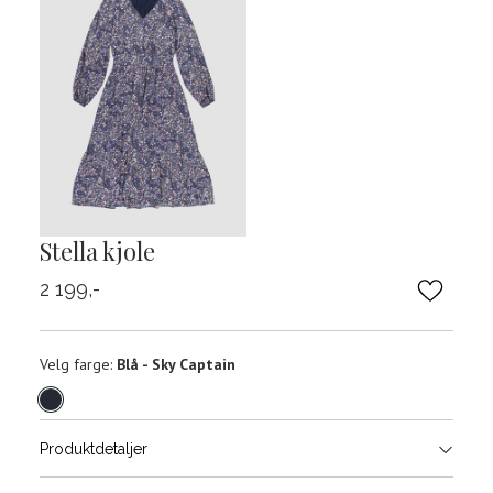
Stella kjole
2 199,-
Velg
Velg farge:
Blå - Sky Captain
farge
Produktdetaljer