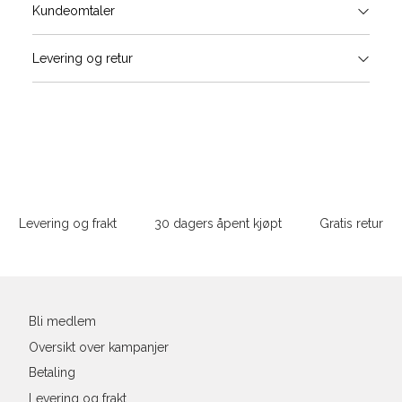
Størrels
Få v
Kundeomtaler
Vi gir beskjed hvis varen kom
Levering og retur
stø
Størrelse
Klesstørrelse
Bry
L
XS
34
78-
XS
S
S
36
82-
Sidebunn
XXL
M
38
86-
Levering og frakt
30 dagers åpent kjøpt
Gratis retur
L
40
90-
Din
XL
42
94-
e-
post
XXL
44
98-
Bli medlem
Oversikt over kampanjer
Betaling
Levering og frakt