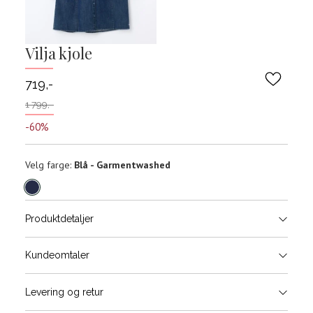
Vilja kjole
719,-
1 799,-
-60%
Velg
Velg farge:
Blå - Garmentwashed
farge
Produktdetaljer
Størrels
Få v
Kundeomtaler
Vi gir beskjed hvis varen kom
Levering og retur
stø
Størrelse
Klesstørrelse
Bry