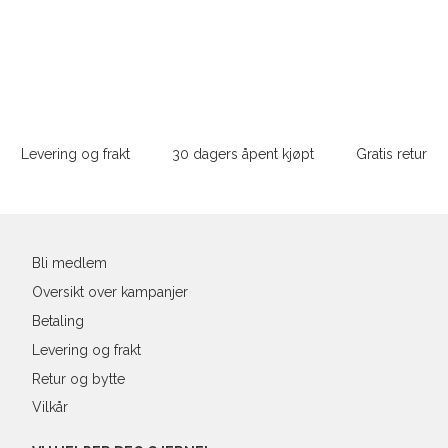
L
XS
34
78-
XS
S
S
36
82-
Sidebunn
XXL
M
38
86-
Levering og frakt
30 dagers åpent kjøpt
Gratis retur
L
40
90-
Din
XL
42
94-
e-
post
XXL
44
98-
Bli medlem
Oversikt over kampanjer
Betaling
Levering og frakt
Retur og bytte
Vilkår