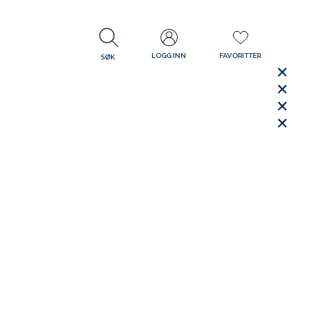
LOGG INN
FAVORITTER
SØK
LUKK
LUKK
Rask levering
Gratis retur
30 dager åpent kjøp
LUKK
LUKK