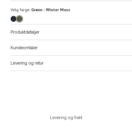
Velg
Velg farge:
Grønn - Winter Moss
farge
Produktdetaljer
Størrels
Få v
Kundeomtaler
Vi gir beskjed hvis varen kom
Levering og retur
stø
L
S
M
Sidebunn
Din
e-
Levering og frakt
post