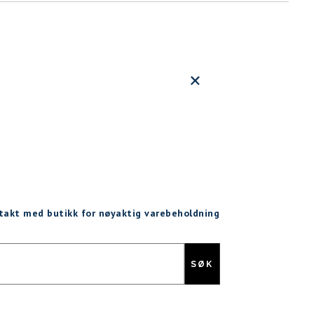
ntakt med butikk for nøyaktig varebeholdning
SØK
Gratis retur