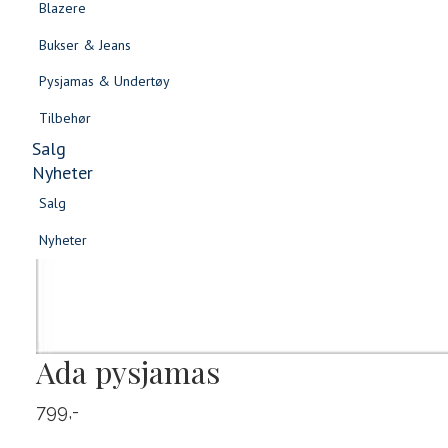
Blazere
Gensere & Cardigans
Bukser & Jeans
Topper & T-skjorter
Pysjamas & Undertøy
Skjorter & Bluser
Tilbehør
Salg
Nyheter
Salg
Nyheter
Salg
Salg
Nyheter
Nyheter
Ada pysjamas
799,-