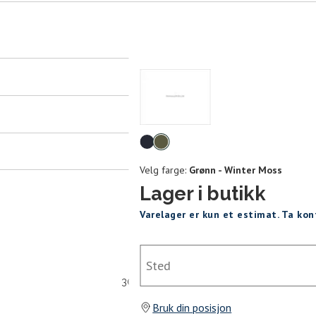
er
arsel
Velg
mer tilbake på lager. Velg ønsket
farge
rrelse:
Velg farge:
Grønn - Winter Moss
UKK
Lager i butikk
L
Varelager er kun et estimat. Ta ko
Sted
SEND
30 dagers åpent kjøpt
Bruk din posisjon