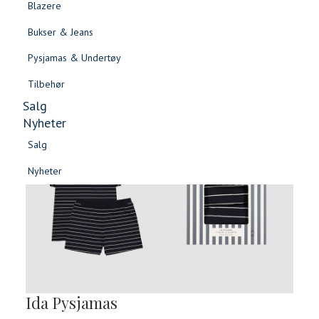
Blazere
Gensere & Cardigans
Bukser & Jeans
Topper & T-skjorter
Pysjamas & Undertøy
Skjorter & Bluser
Tilbehør
Salg
Nyheter
Salg
Nyheter
Salg
Salg
Nyheter
Nyheter
Ida Pysjamas