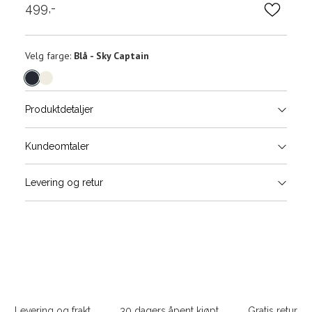
499,-
Velg
Velg farge:
Blå - Sky Captain
farge
Produktdetaljer
Størrels
Få v
Kundeomtaler
Vi gir beskjed hvis varen kom
Levering og retur
stø
L
XS
S
Sidebunn
XXL
Levering og frakt
30 dagers åpent kjøpt
Gratis retur