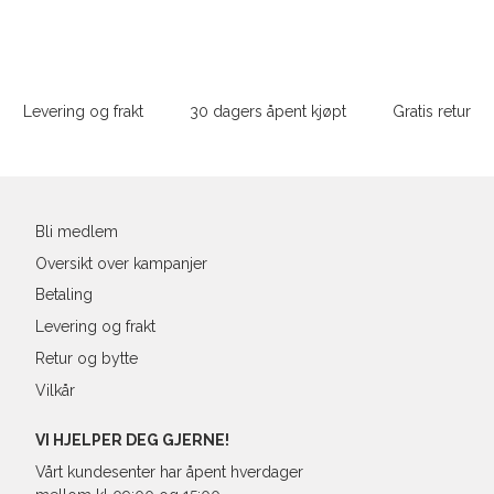
S
36
28-
Sidebunn
XXL
M
38
29-
Levering og frakt
30 dagers åpent kjøpt
Gratis retur
L
40
31
Din
XL
42
32
e-
post
XXL
44
33
Bli medlem
Oversikt over kampanjer
Betaling
Levering og frakt
Retur og bytte
Vilkår
VI HJELPER DEG GJERNE!
Vårt kundesenter har åpent hverdager