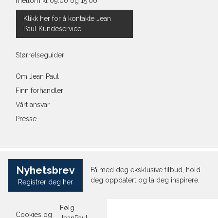
mellom kl 09:00 og 15:00
Klikk her for å kontakte Jean
Paul Kundeservice
Størrelseguider
Om Jean Paul
Finn forhandler
Vårt ansvar
Presse
Nyhetsbrev
Få med deg eksklusive tilbud, hold
deg oppdatert og la deg inspirere.
Registrer deg her
Følg
Cookies og