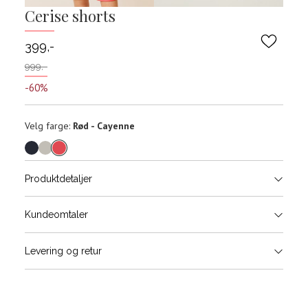
Cerise shorts
399,-
999,-
-60%
Velg
Velg farge:
Rød - Cayenne
farge
Produktdetaljer
Størrels
Få v
Kundeomtaler
Vi gir beskjed hvis varen kom
Levering og retur
stø
Størrelse
Klesstørrelse
Jea
L
XS
34
26-
XS
S