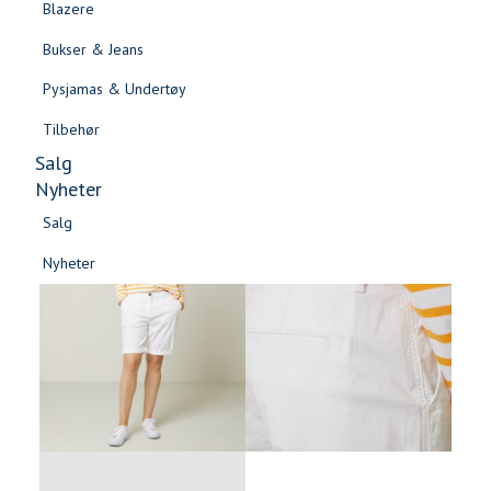
Blazere
Gensere & Cardigans
Bukser & Jeans
Topper & T-skjorter
Pysjamas & Undertøy
Skjorter & Bluser
Tilbehør
Salg
Nyheter
Salg
Nyheter
Salg
Salg
Nyheter
Nyheter