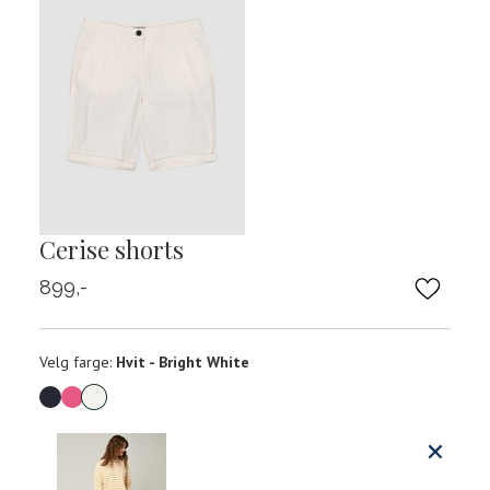
Cerise shorts
899,-
Velg
Velg farge:
Hvit - Bright White
farge
Produktdetaljer