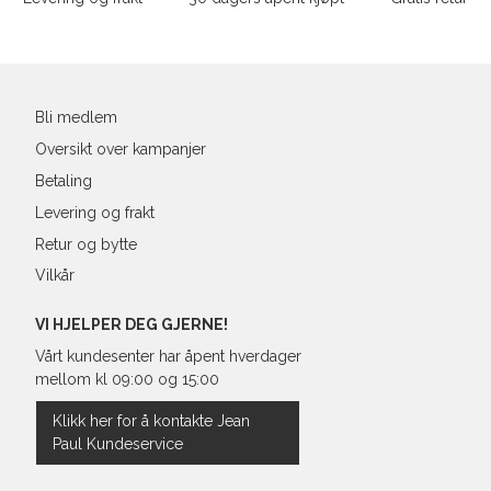
L
40
31
Din
XL
42
32
e-
post
XXL
44
33
Bli medlem
Oversikt over kampanjer
Betaling
Levering og frakt
Retur og bytte
Vilkår
VI HJELPER DEG GJERNE!
Vårt kundesenter har åpent hverdager
mellom kl 09:00 og 15:00
Klikk her for å kontakte Jean
Paul Kundeservice