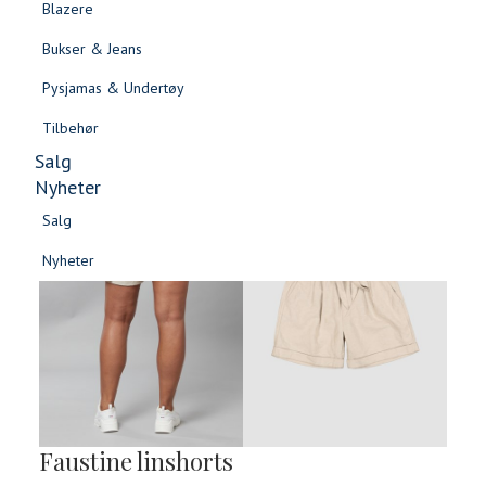
Blazere
Gensere & Cardigans
Bukser & Jeans
Topper & T-skjorter
Pysjamas & Undertøy
Skjorter & Bluser
Tilbehør
Salg
Nyheter
Salg
Nyheter
Salg
Salg
Nyheter
Nyheter
Faustine linshorts