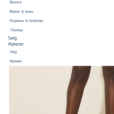
Blazere
Gensere & Cardigans
Bukser & Jeans
Topper & T-skjorter
Pysjamas & Undertøy
Skjorter & Bluser
Tilbehør
Salg
Nyheter
Salg
Nyheter
Salg
Salg
Nyheter
Nyheter