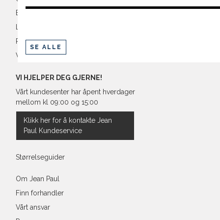
Betaling
Levering og frakt
Retur og bytte
SE ALLE
Vilkår
VI HJELPER DEG GJERNE!
Vårt kundesenter har åpent hverdager
mellom kl 09:00 og 15:00
Klikk her for å kontakte Jean
Paul Kundeservice
Størrelseguider
Om Jean Paul
Finn forhandler
Vårt ansvar