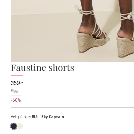
Faustine shorts
359,-
899,-
-60%
Velg
Velg farge:
Blå - Sky Captain
farge