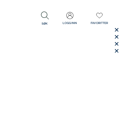
LOGG INN
FAVORITTER
SØK
LUKK
LUKK
Rask levering
Gratis retur
30 dager åpent kjøp
LUKK
LUKK