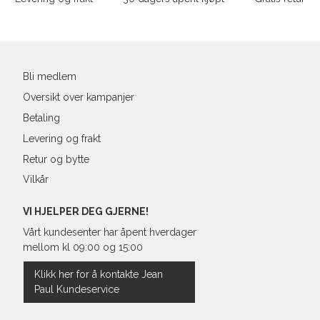
L
40
31
Din
XL
42
32
e-
post
XXL
44
33
Bli medlem
Oversikt over kampanjer
Betaling
Levering og frakt
Retur og bytte
Vilkår
VI HJELPER DEG GJERNE!
Vårt kundesenter har åpent hverdager
mellom kl 09:00 og 15:00
Klikk her for å kontakte Jean
Paul Kundeservice