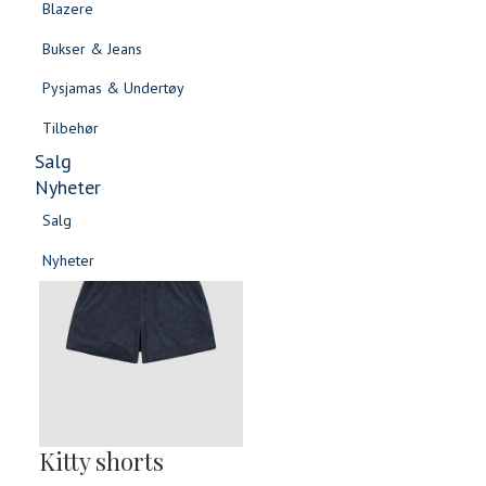
Blazere
Gensere & Cardigans
Bukser & Jeans
Topper & T-skjorter
Pysjamas & Undertøy
Skjorter & Bluser
Tilbehør
Salg
Nyheter
Salg
Nyheter
Salg
Salg
Nyheter
Nyheter
Kitty shorts