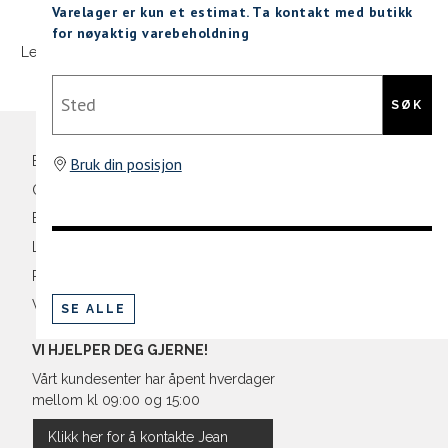
Sidebunn
XXL
Varelager er kun et estimat. Ta kontakt med butikk
for nøyaktig varebeholdning
Levering og frakt
30 dagers åpent kjøpt
Gratis retur
Din
Sted
e-
SØK
post
Bli medlem
Bruk din posisjon
Oversikt over kampanjer
Betaling
Levering og frakt
Retur og bytte
Vilkår
SE ALLE
VI HJELPER DEG GJERNE!
Vårt kundesenter har åpent hverdager
mellom kl 09:00 og 15:00
Klikk her for å kontakte Jean