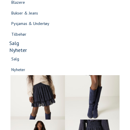
Blazere
Gensere & Cardigans
Bukser & Jeans
Topper & T-skjorter
Pysjamas & Undertøy
Skjorter & Bluser
Tilbehør
Salg
Nyheter
Salg
Nyheter
Salg
Salg
Nyheter
Nyheter