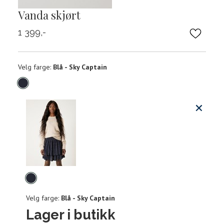
Vanda skjørt
1 399,-
Velg
Velg farge:
Blå - Sky Captain
farge
Produktdetaljer
Størrels
Få v
Kundeomtaler
Vi gir beskjed hvis varen kom
Levering og retur
stø
Velg
L
farge
Velg farge:
Blå - Sky Captain
XS
S
Lager i butikk