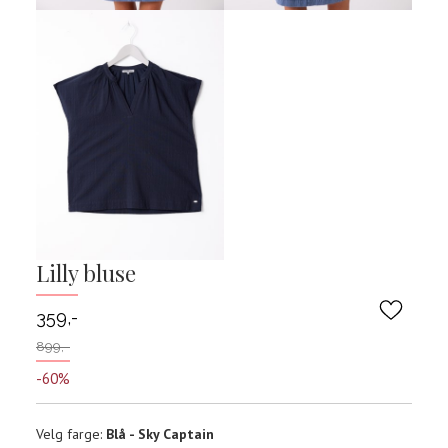
Lilly bluse
359,-
899,-
-60%
Velg
Velg farge:
Blå - Sky Captain