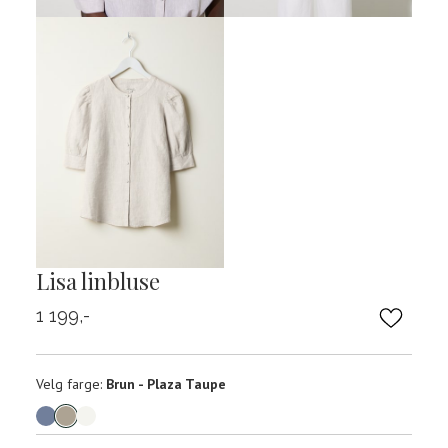
Lisa linbluse
1 199,-
Velg
Velg farge:
Brun - Plaza Taupe
farge