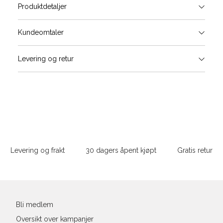
Produktdetaljer
Størrels
Få v
Kundeomtaler
Vi gir beskjed hvis varen kom
Levering og retur
stø
Størrelse
Klesstørrelse
Bry
L
XS
34
78-
XS
S
S
36
82-
Sidebunn
XXL
M
38
86-
Levering og frakt
30 dagers åpent kjøpt
Gratis retur
L
40
90-
Din
XL
42
94-
e-
post
XXL
44
98-
Bli medlem
Oversikt over kampanjer