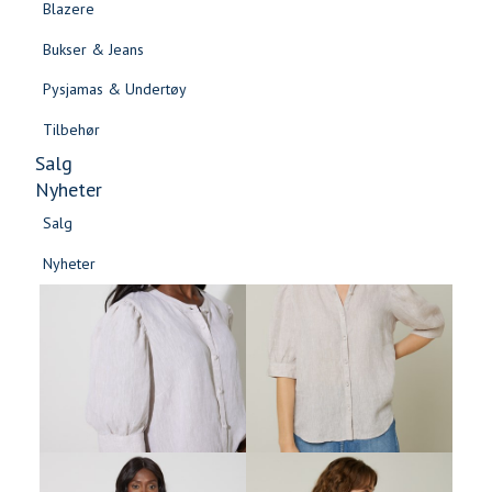
Blazere
Gensere & Cardigans
Bukser & Jeans
Topper & T-skjorter
Pysjamas & Undertøy
Skjorter & Bluser
Tilbehør
Salg
Nyheter
Salg
Nyheter
Salg
Salg
Nyheter
Nyheter