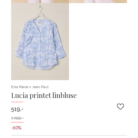
Esra Røise x Jean Paul
Lucia printet linbluse
519,-
1 299,-
-60%