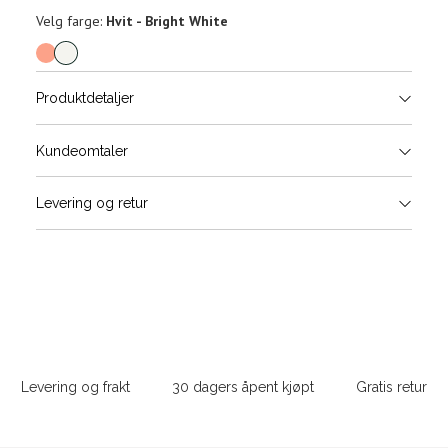
Velg
Velg farge:
Hvit - Bright White
farge
Produktdetaljer
Størrels
Få v
Kundeomtaler
Vi gir beskjed hvis varen kom
Levering og retur
stø
Størrelse
Klesstørrelse
Bry
L
XS
34
78-
XS
S
S
36
82-
Sidebunn
XXL
M
38
86-
Levering og frakt
30 dagers åpent kjøpt
Gratis retur
L
40
90-
Din
XL
42
94-
e-