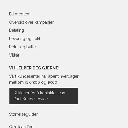
post
XXL
44
98-
Bli medlem
Oversikt over kampanjer
Betaling
Levering og frakt
Retur og bytte
Vilkår
VI HJELPER DEG GJERNE!
Vårt kundesenter har åpent hverdager
mellom kl 09:00 og 15:00
Klikk her for å kontakte Jean
Paul Kundeservice
Størrelseguider
Om Jean Paul