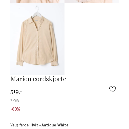
Marion cordskjorte
519,-
1 299,-
-60%
Velg
Velg farge:
Hvit - Antique White