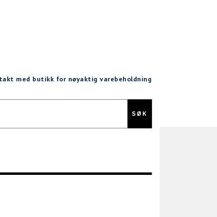
ntakt med butikk for nøyaktig varebeholdning
Gratis retur
SØK