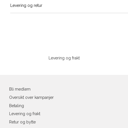
Vi gir beskjed hvis varen kom
Levering og retur
stø
Størrelse
Klesstørrelse
Bry
L
XS
34
78-
XS
S
S
36
82-
Sidebunn
M
38
86-
Din
e-
Levering og frakt
L
40
90-
post
XL
42
94-
XXL
44
98-
Bli medlem
Oversikt over kampanjer
Betaling
Levering og frakt
Retur og bytte