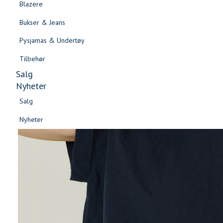
Blazere
Gensere & Cardigans
Bukser & Jeans
Topper & T-skjorter
Pysjamas & Undertøy
Skjorter & Bluser
Tilbehør
Salg
Nyheter
Salg
Nyheter
Salg
Salg
Nyheter
Nyheter