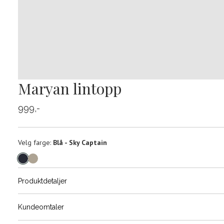
Maryan lintopp
999,-
Velg
Velg farge:
Blå - Sky Captain
farge
Produktdetaljer
Størrels
Få v
Kundeomtaler