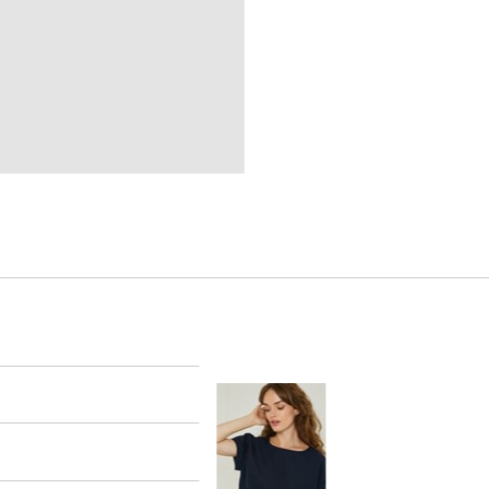
er
arsel