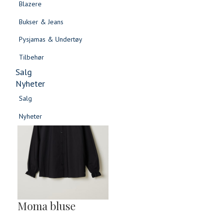
Blazere
Gensere & Cardigans
Bukser & Jeans
Topper & T-skjorter
Pysjamas & Undertøy
Skjorter & Bluser
Tilbehør
Salg
Nyheter
Salg
Nyheter
Salg
Salg
Nyheter
Nyheter
Moma bluse