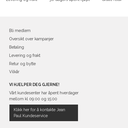
L
40
90-
Din
XL
42
94-
e-
post
XXL
44
98-
Bli medlem
Oversikt over kampanjer
Betaling
Levering og frakt
Retur og bytte
Vilkår
VI HJELPER DEG GJERNE!
Vårt kundesenter har åpent hverdager
mellom kl 09:00 og 15:00
Klikk her for å kontakte Jean
Paul Kundeservice