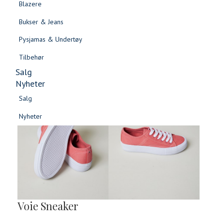
Blazere
Gensere & Cardigans
Bukser & Jeans
Topper & T-skjorter
Pysjamas & Undertøy
Skjorter & Bluser
Tilbehør
Salg
Nyheter
Salg
Nyheter
Salg
Salg
Nyheter
Nyheter
Voie Sneaker