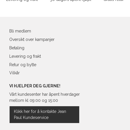
39
25,1
Din
40
25,4
e-
post
41
26,3
Bli medlem
Oversikt over kampanjer
Betaling
Levering og frakt
Retur og bytte
Vilkår
VI HJELPER DEG GJERNE!
Vårt kundesenter har åpent hverdager
mellom kl 09:00 og 15:00
Klikk her for å kontakte Jean
Paul Kundeservice