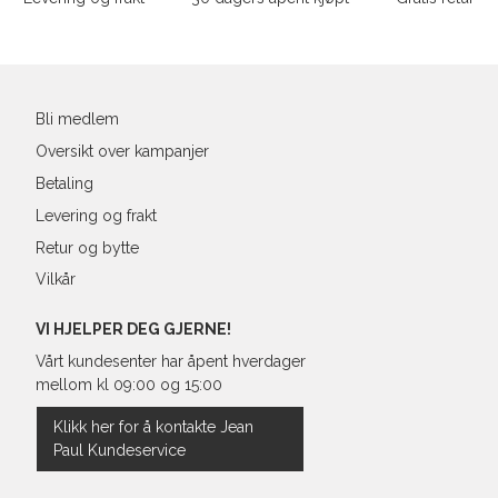
39
25,1
Din
40
25,4
e-
post
41
26,3
Bli medlem
Oversikt over kampanjer
Betaling
Levering og frakt
Retur og bytte
Vilkår
VI HJELPER DEG GJERNE!
Vårt kundesenter har åpent hverdager
mellom kl 09:00 og 15:00
Klikk her for å kontakte Jean
Paul Kundeservice