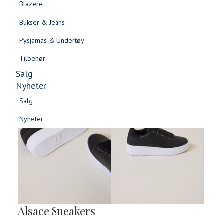
Blazere
Gensere & Cardigans
Bukser & Jeans
Topper & T-skjorter
Pysjamas & Undertøy
Skjorter & Bluser
Tilbehør
Salg
Nyheter
Salg
Nyheter
Salg
Salg
Nyheter
Nyheter
Alsace Sneakers