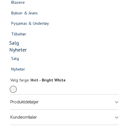
Blazere
Gensere & Cardigans
Bukser & Jeans
Topper & T-skjorter
Pysjamas & Undertøy
Skjorter & Bluser
Tilbehør
Salg
Nyheter
Salg
Astro Sneakers
Nyheter
Salg
Salg
799,-
Nyheter
Nyheter
Velg
Velg farge:
Hvit - Bright White
farge
Produktdetaljer
Størrels
Få v
Kundeomtaler
Vi gir beskjed hvis varen kom