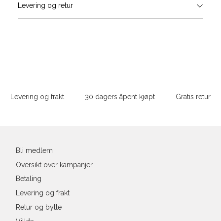
Levering og retur
stø
Størrelse (EU)
Fotlengde (cm)
L
36
22,9
36
37
37
23,8
Sidebunn
41
38
24,3
Levering og frakt
30 dagers åpent kjøpt
Gratis retur
39
25,1
Din
40
25,4
e-
post
41
26,3
Bli medlem
Oversikt over kampanjer
Betaling
Levering og frakt
Retur og bytte