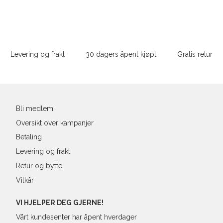
Din
37
23,8
e-
post
Sidebunn
38
24,3
Levering og frakt
30 dagers åpent kjøpt
Gratis retur
39
25,1
40
25,4
41
26,3
Bli medlem
Oversikt over kampanjer
Betaling
Levering og frakt
Retur og bytte
Vilkår
VI HJELPER DEG GJERNE!
Vårt kundesenter har åpent hverdager