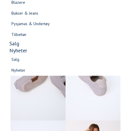
Blazere
Gensere & Cardigans
Bukser & Jeans
Topper & T-skjorter
Pysjamas & Undertøy
Skjorter & Bluser
Tilbehør
Salg
Nyheter
Salg
-60%
Nyheter
Salg
Salg
Nyheter
Nyheter