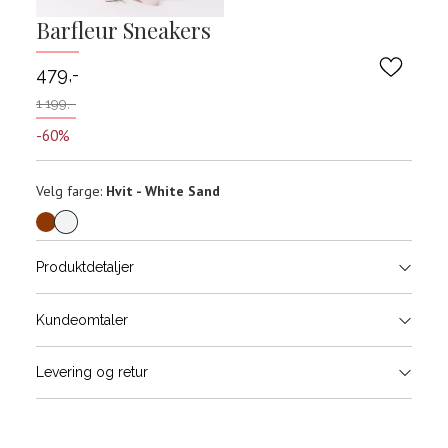
Barfleur Sneakers
479,-
1 199,-
-60%
Velg
Velg farge:
Hvit - White Sand
farge
Produktdetaljer
Størrels
Få v
Kundeomtaler
Vi gir beskjed hvis varen kom
Levering og retur
stø
Størrelse (EU)
Fotlengde (cm)
L
36
22,9