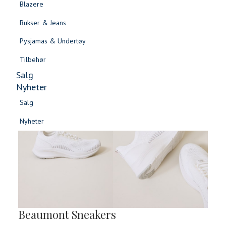
Blazere
Gensere & Cardigans
Bukser & Jeans
Topper & T-skjorter
Pysjamas & Undertøy
Skjorter & Bluser
Tilbehør
Salg
Nyheter
Salg
Nyheter
Salg
Salg
Nyheter
Nyheter
Beaumont Sneakers