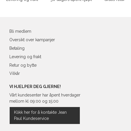
39
25,1
Din
40
25,4
e-
post
41
26,3
Bli medlem
Oversikt over kampanjer
Betaling
Levering og frakt
Retur og bytte
Vilkår
VI HJELPER DEG GJERNE!
Vårt kundesenter har åpent hverdager
mellom kl 09:00 og 15:00
Klikk her for å kontakte Jean
Paul Kundeservice