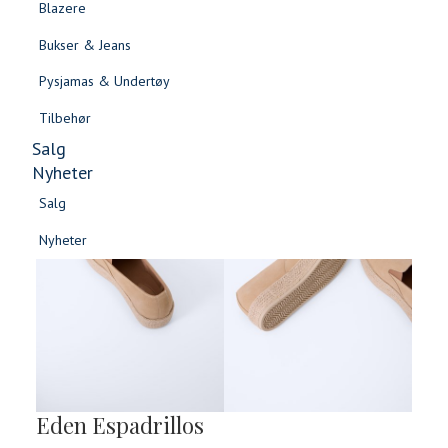
Blazere
Gensere & Cardigans
Bukser & Jeans
Topper & T-skjorter
Pysjamas & Undertøy
Skjorter & Bluser
Tilbehør
Salg
Nyheter
Salg
Nyheter
Salg
Salg
Nyheter
Nyheter
Eden Espadrillos