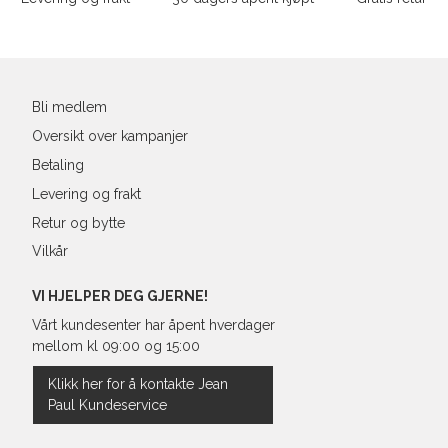
39
25,1
post
40
25,4
41
26,3
Bli medlem
Oversikt over kampanjer
Betaling
Levering og frakt
Retur og bytte
Vilkår
VI HJELPER DEG GJERNE!
Vårt kundesenter har åpent hverdager
mellom kl 09:00 og 15:00
Klikk her for å kontakte Jean
Paul Kundeservice