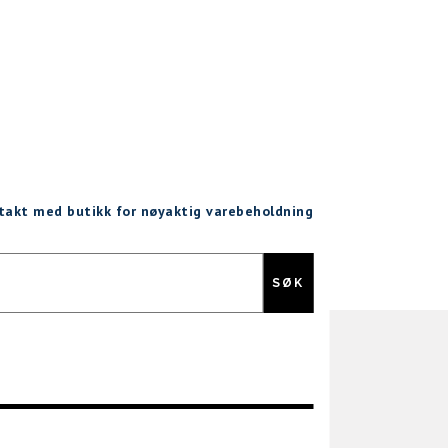
ntakt med butikk for nøyaktig varebeholdning
Gratis retur
SØK