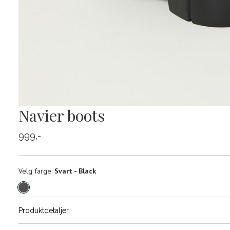
Navier boots
999,-
Velg
Velg farge:
Svart - Black
farge
Produktdetaljer