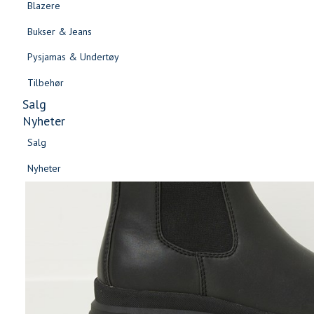
Blazere
Gensere & Cardigans
Bukser & Jeans
Topper & T-skjorter
Pysjamas & Undertøy
Skjorter & Bluser
Tilbehør
Salg
Nyheter
Salg
Nyheter
Salg
Salg
Nyheter
Nyheter