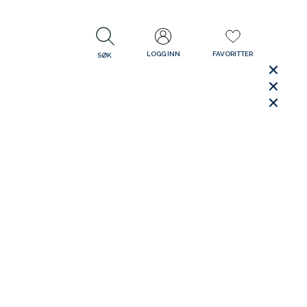
LOGG INN
FAVORITTER
SØK
LUKK
LUKK
Rask levering
Gratis retur
30 dager åpent kjøp
LUKK