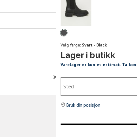
er
arsel
mer tilbake på lager. Velg ønsket
rrelse:
Velg
UKK
farge
Velg farge:
Svart - Black
38
39
40
Lager i butikk
Varelager er kun et estimat. Ta ko
30 dagers åpent kjøpt
Sted
SEND
Bruk din posisjon