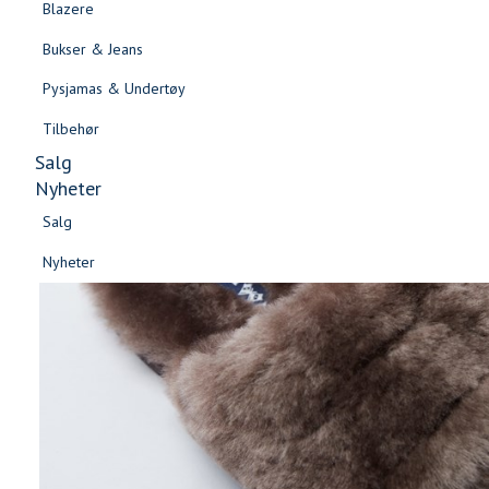
Blazere
Gensere & Cardigans
Bukser & Jeans
Topper & T-skjorter
Pysjamas & Undertøy
Skjorter & Bluser
Tilbehør
Salg
Nyheter
Salg
Nyheter
Salg
Salg
Nyheter
Nyheter