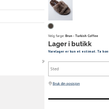
er
arsel
mer tilbake på lager. Velg ønsket
rrelse:
Velg
UKK
farge
Velg farge:
Brun - Turkish Coffee
38
39
40
Lager i butikk
Varelager er kun et estimat. Ta ko
30 dagers åpent kjøpt
Sted
SEND
Bruk din posisjon