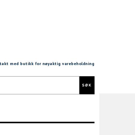
ntakt med butikk for nøyaktig varebeholdning
Gratis retur
SØK