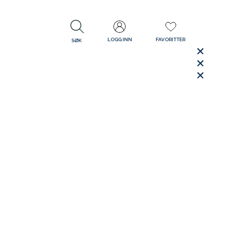
LOGG INN
FAVORITTER
SØK
LUKK
LUKK
Rask levering
Gratis retur
30 dager åpent kjøp
LUKK