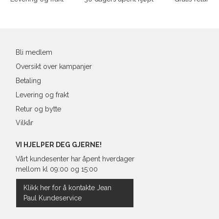
39
25,1
Din
40
25,4
e-
post
41
26,3
Bli medlem
Oversikt over kampanjer
Betaling
Levering og frakt
Retur og bytte
Vilkår
VI HJELPER DEG GJERNE!
Vårt kundesenter har åpent hverdager
mellom kl 09:00 og 15:00
Klikk her for å kontakte Jean
Paul Kundeservice