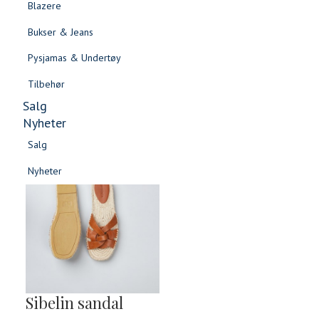
Blazere
Gensere & Cardigans
Bukser & Jeans
Topper & T-skjorter
Pysjamas & Undertøy
Skjorter & Bluser
Tilbehør
Salg
Nyheter
Salg
Nyheter
Salg
Salg
Nyheter
Nyheter
Sibelin sandal