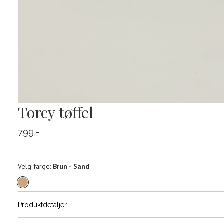
Torcy tøffel
799,-
Velg
Velg farge:
Brun - Sand
farge
Produktdetaljer