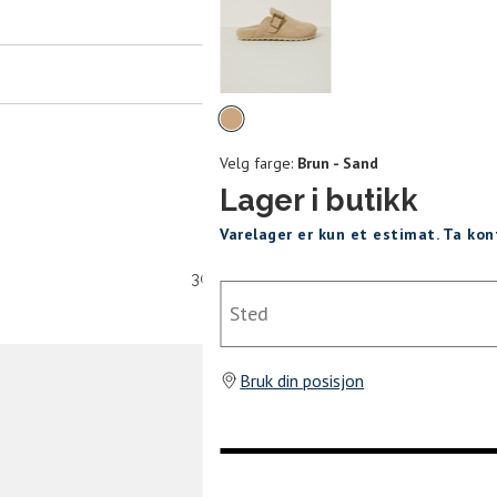
er
arsel
mer tilbake på lager. Velg ønsket
rrelse:
Velg
UKK
farge
Velg farge:
Brun - Sand
38
39
40
Lager i butikk
Varelager er kun et estimat. Ta ko
30 dagers åpent kjøpt
Sted
SEND
Bruk din posisjon