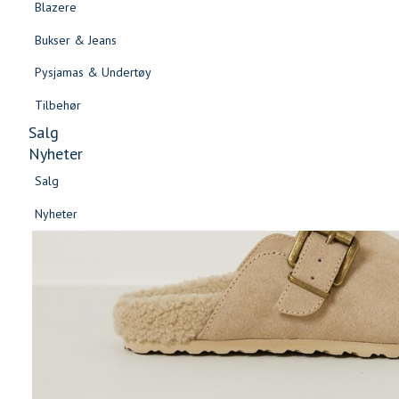
Blazere
Gensere & Cardigans
Bukser & Jeans
Topper & T-skjorter
Pysjamas & Undertøy
Skjorter & Bluser
Tilbehør
Salg
Nyheter
Salg
Nyheter
Salg
Salg
Nyheter
Nyheter