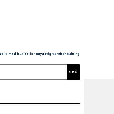
ntakt med butikk for nøyaktig varebeholdning
Gratis retur
SØK