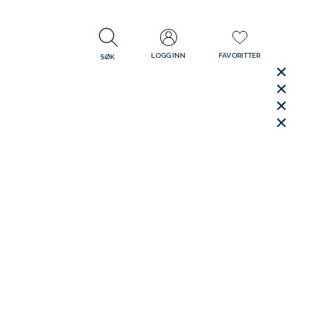
LOGG INN
FAVORITTER
SØK
LUKK
LUKK
Rask levering
Gratis retur
30 dager åpent kjøp
LUKK
LUKK