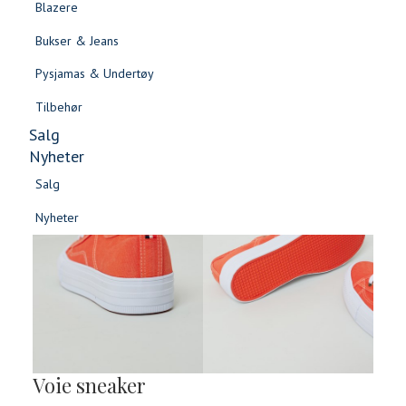
Blazere
Gensere & Cardigans
Bukser & Jeans
Topper & T-skjorter
Pysjamas & Undertøy
Skjorter & Bluser
Tilbehør
Salg
Nyheter
Salg
Nyheter
Salg
Salg
Nyheter
Nyheter
Voie sneaker