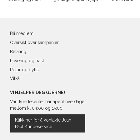
39
25,1
Din
40
25,4
e-
post
41
26,3
Bli medlem
Oversikt over kampanjer
Betaling
Levering og frakt
Retur og bytte
Vilkår
VI HJELPER DEG GJERNE!
Vårt kundesenter har åpent hverdager
mellom kl 09:00 og 15:00
Klikk her for å kontakte Jean
Paul Kundeservice