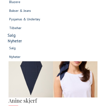
Blazere
Gensere & Cardigans
Bukser & Jeans
Topper & T-skjorter
Pysjamas & Undertøy
Skjorter & Bluser
Tilbehør
Salg
Nyheter
Salg
-60%
Nyheter
Salg
Salg
Nyheter
Nyheter
Anine skjerf