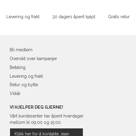
Sidebunn
Din
e-
Levering og frakt
30 dagers åpent kjøpt
Gratis retur
post
Bli medlem
Oversikt over kampanjer
Betaling
Levering og frakt
Retur og bytte
Vilkår
VI HJELPER DEG GJERNE!
Vårt kundesenter har åpent hverdager
mellom kl 09:00 og 15:00
Klikk her for å kontakte Jean