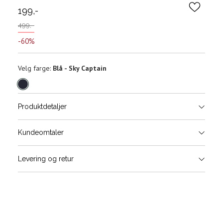
199,-
499,-
-60%
Velg
Velg farge:
Blå - Sky Captain
farge
Produktdetaljer
Størrels
Få v
Kundeomtaler
Vi gir beskjed hvis varen kom
Levering og retur
stø
L
ONESIZE