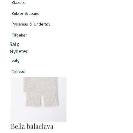
Blazere
Gensere & Cardigans
Bukser & Jeans
Topper & T-skjorter
Pysjamas & Undertøy
Skjorter & Bluser
Tilbehør
Salg
Nyheter
Salg
Nyheter
Salg
Salg
Nyheter
Nyheter
Bella balaclava