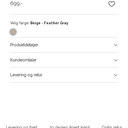
699,-
Velg
Velg farge:
Beige - Feather Gray
farge
Produktdetaljer
Størrels
Få v
Kundeomtaler
Vi gir beskjed hvis varen kom
Levering og retur
stø
L
ONESIZE
Sidebunn
Din
e-
Levering og frakt
30 dagers åpent kjøpt
Gratis retur