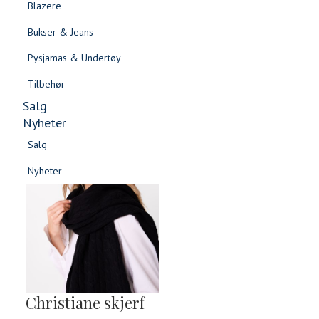
Blazere
Gensere & Cardigans
Bukser & Jeans
Topper & T-skjorter
Pysjamas & Undertøy
Skjorter & Bluser
Tilbehør
Salg
Nyheter
Salg
Nyheter
Salg
Salg
Nyheter
Nyheter
Christiane skjerf