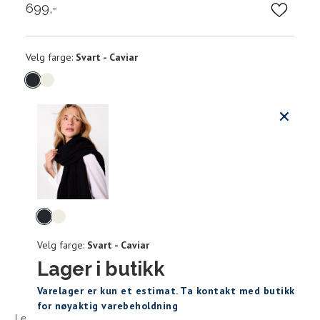
699,-
Velg
Velg farge:
Svart - Caviar
farge
Produktdetaljer
Størrels
Få v
Kundeomtaler
Vi gir beskjed hvis varen kom
Levering og retur
stø
Velg
L
farge
Velg farge:
Svart - Caviar
Din
e-
Lager i butikk
post
Sidebunn
Varelager er kun et estimat. Ta kontakt med butikk
for nøyaktig varebeholdning
Levering og frakt
30 dagers åpent kjøpt
Gratis retur