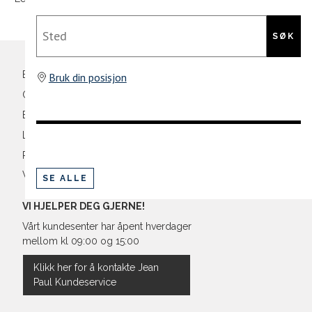
Sted
SØK
Bli medlem
Bruk din posisjon
Oversikt over kampanjer
Betaling
Levering og frakt
Retur og bytte
Vilkår
SE ALLE
VI HJELPER DEG GJERNE!
Vårt kundesenter har åpent hverdager
mellom kl 09:00 og 15:00
Klikk her for å kontakte Jean
Paul Kundeservice