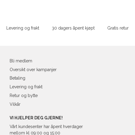
Sidebunn
Din
e-
Levering og frakt
30 dagers åpent kjøpt
Gratis retur
post
Bli medlem
Oversikt over kampanjer
Betaling
Levering og frakt
Retur og bytte
Vilkår
VI HJELPER DEG GJERNE!
Vårt kundesenter har åpent hverdager
mellom kl 09:00 og 15:00