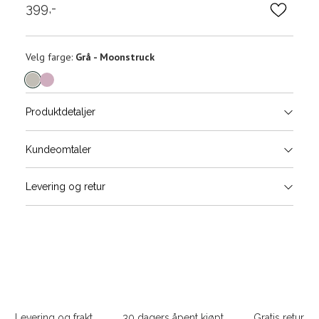
399,-
Velg
Velg farge:
Grå - Moonstruck
farge
Produktdetaljer
Størrels
Få v
Kundeomtaler
Vi gir beskjed hvis varen kom
Levering og retur
stø
L
ONESIZE
Sidebunn
Din
e-
Levering og frakt
30 dagers åpent kjøpt
Gratis retur