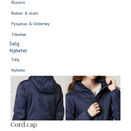
Blazere
Gensere & Cardigans
Bukser & Jeans
Topper & T-skjorter
Pysjamas & Undertøy
Skjorter & Bluser
Tilbehør
Salg
Nyheter
Salg
Nyheter
Salg
Salg
Nyheter
Nyheter
Cord cap