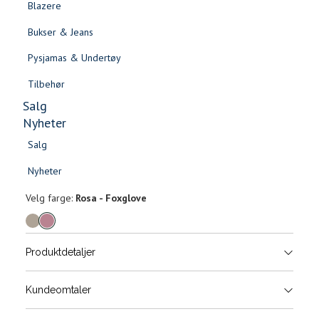
Blazere
Gensere & Cardigans
Bukser & Jeans
Topper & T-skjorter
Pysjamas & Undertøy
Skjorter & Bluser
Tilbehør
Salg
Nyheter
Salg
Filippa skjerf
Nyheter
Salg
Salg
799,-
Nyheter
Nyheter
Velg
Velg farge:
Rosa - Foxglove
farge
Produktdetaljer
Størrels
Få v
Kundeomtaler
Vi gir beskjed hvis varen kom