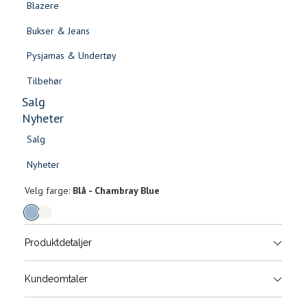
Blazere
Gensere & Cardigans
Bukser & Jeans
Topper & T-skjorter
Pysjamas & Undertøy
Skjorter & Bluser
Tilbehør
Salg
Nyheter
Salg
Kelly cap
Nyheter
Salg
Salg
499,-
Nyheter
Nyheter
Velg
Velg farge:
Blå - Chambray Blue
farge
Produktdetaljer
Størrels
Få v
Kundeomtaler
Vi gir beskjed hvis varen kom