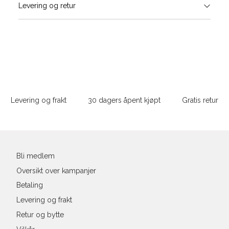
Levering og retur
stø
L
ONESIZE
Sidebunn
Din
e-
Levering og frakt
30 dagers åpent kjøpt
Gratis retur
post
Bli medlem
Oversikt over kampanjer
Betaling
Levering og frakt
Retur og bytte