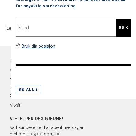
for nøyaktig varebeholdning
Sidebunn
Din
Sted
e-
SØK
Levering og frakt
30 dagers åpent kjøpt
Gratis retur
post
Bruk din posisjon
Bli medlem
Oversikt over kampanjer
Betaling
Levering og frakt
SE ALLE
Retur og bytte
Vilkår
VI HJELPER DEG GJERNE!
Vårt kundesenter har åpent hverdager
mellom kl 09:00 og 15:00