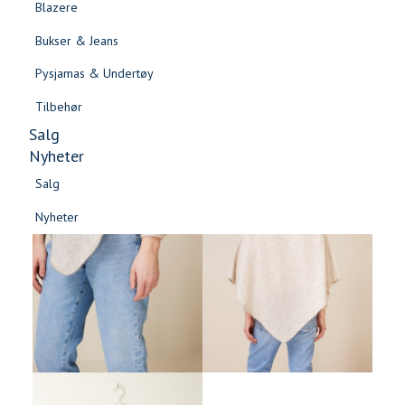
Blazere
Gensere & Cardigans
Bukser & Jeans
Topper & T-skjorter
Pysjamas & Undertøy
Skjorter & Bluser
Tilbehør
Salg
Nyheter
Salg
Nyheter
Salg
Salg
Nyheter
Nyheter