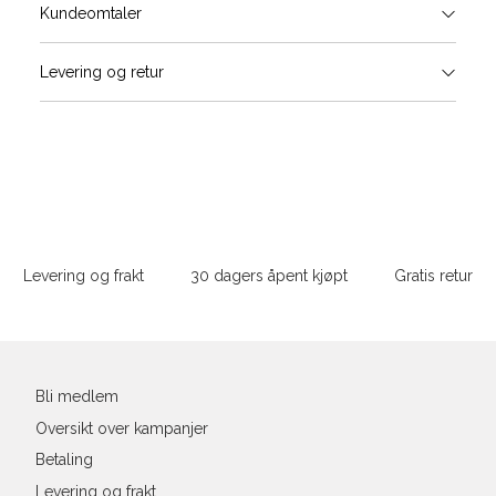
Størrels
Få v
Kundeomtaler
Vi gir beskjed hvis varen kom
Levering og retur
stø
L
ONESIZE
Sidebunn
Din
e-
Levering og frakt
30 dagers åpent kjøpt
Gratis retur
post
Bli medlem
Oversikt over kampanjer
Betaling
Levering og frakt