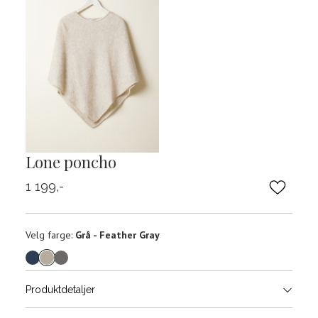
Lone poncho
1 199,-
Velg
Velg farge:
Grå - Feather Gray
farge
Produktdetaljer