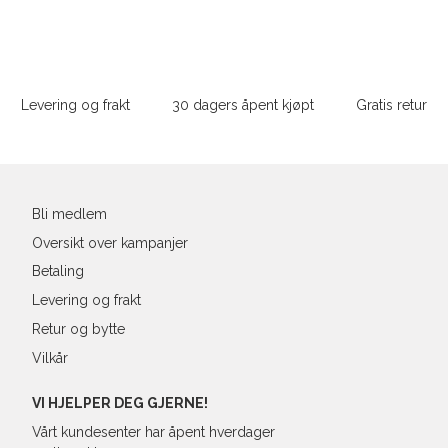
ONESIZE
Sidebunn
Din
e-
Levering og frakt
30 dagers åpent kjøpt
Gratis retur
post
Bli medlem
Oversikt over kampanjer
Betaling
Levering og frakt
Retur og bytte
Vilkår
VI HJELPER DEG GJERNE!
Vårt kundesenter har åpent hverdager