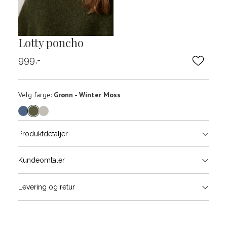
Lotty poncho
999,-
Velg
Velg farge:
Grønn - Winter Moss
farge
Produktdetaljer
Størrels
Få v
Kundeomtaler
Vi gir beskjed hvis varen kom
Levering og retur
stø
L