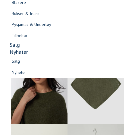
Blazere
Gensere & Cardigans
Bukser & Jeans
Topper & T-skjorter
Pysjamas & Undertøy
Skjorter & Bluser
Tilbehør
Salg
Nyheter
Salg
Nyheter
Salg
Salg
Nyheter
Nyheter