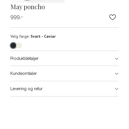
May poncho
999,-
Velg
Velg farge:
Svart - Caviar
farge
Produktdetaljer
Størrels
Få v
Kundeomtaler
Vi gir beskjed hvis varen kom
Levering og retur
stø
L
ONESIZE