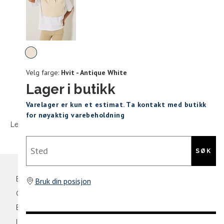
Størrels
Få v
Kundeomtaler
Vi gir beskjed hvis varen kom
Levering og retur
stø
Velg
L
farge
Velg farge:
Hvit - Antique White
ONESIZE
Lager i butikk
Sidebunn
Varelager er kun et estimat. Ta kontakt med butikk
Din
for nøyaktig varebeholdning
e-
Levering og frakt
30 dagers åpent kjøpt
Gratis retur
post
Sted
SØK
Bli medlem
Bruk din posisjon
Oversikt over kampanjer
Betaling
Levering og frakt