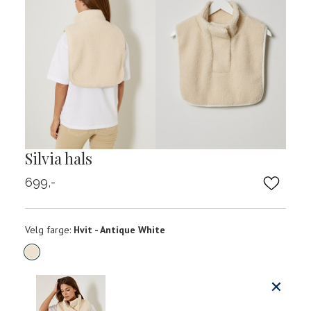
Silvia hals
699,-
Velg
Velg farge:
Hvit - Antique White
farge
Produktdetaljer