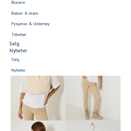
Blazere
Gensere & Cardigans
Bukser & Jeans
Topper & T-skjorter
Pysjamas & Undertøy
Skjorter & Bluser
Tilbehør
Salg
Nyheter
Salg
Nyheter
Salg
Salg
Nyheter
Nyheter