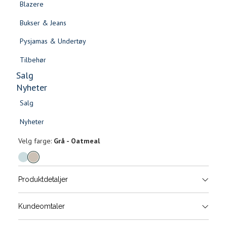
Blazere
Gensere & Cardigans
Bukser & Jeans
Topper & T-skjorter
Pysjamas & Undertøy
Skjorter & Bluser
Tilbehør
Salg
Nyheter
Salg
Simona sminkemappe
Nyheter
Salg
Salg
299,-
Nyheter
Nyheter
Velg
Velg farge:
Grå - Oatmeal
farge
Produktdetaljer
Størrels
Få v
Kundeomtaler
Vi gir beskjed hvis varen kom