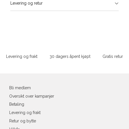
Levering og retur
stø
L
ONESIZE
Sidebunn
Din
e-
Levering og frakt
30 dagers åpent kjøpt
Gratis retur
post
Bli medlem
Oversikt over kampanjer
Betaling
Levering og frakt
Retur og bytte