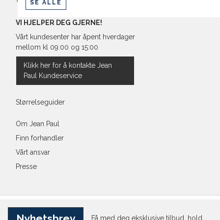
Vilkår
SE ALLE
VI HJELPER DEG GJERNE!
Vårt kundesenter har åpent hverdager
mellom kl 09:00 og 15:00
Klikk her for å kontakte Jean
Paul Kundeservice
Størrelseguider
Om Jean Paul
Finn forhandler
Vårt ansvar
Presse
Nyhetsbrev
Få med deg eksklusive tilbud, hold