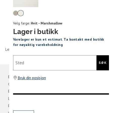
Levering og retur
stø
Velg
L
farge
Velg farge:
Hvit - Marshmallow
ONESIZE
Lager i butikk
Sidebunn
Varelager er kun et estimat. Ta kontakt med butikk
Din
for nøyaktig varebeholdning
e-
Levering og frakt
30 dagers åpent kjøpt
Gratis retur
post
Sted
SØK
Bli medlem
Bruk din posisjon
Oversikt over kampanjer
Betaling
Levering og frakt
Retur og bytte