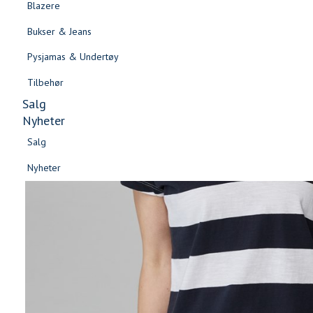
Blazere
Gensere & Cardigans
Bukser & Jeans
Topper & T-skjorter
Pysjamas & Undertøy
Skjorter & Bluser
Tilbehør
Salg
Nyheter
Salg
Nyheter
Salg
Salg
Nyheter
Nyheter