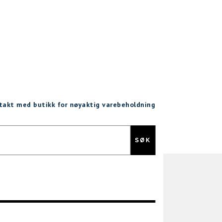
ntakt med butikk for nøyaktig varebeholdning
Gratis retur
SØK