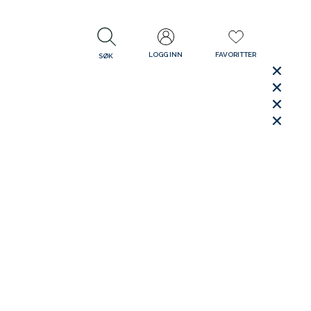
LOGG INN
FAVORITTER
SØK
LUKK
LUKK
Rask levering
Gratis retur
30 dager åpent kjøp
LUKK
LUKK