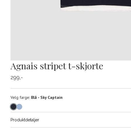
Agnais stripet t-skjorte
299,-
Velg
Velg farge:
Blå - Sky Captain
farge
Produktdetaljer