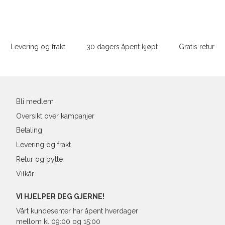
S
36
82-
Sidebunn
XXL
M
38
86-
Levering og frakt
30 dagers åpent kjøpt
Gratis retur
L
40
90-
Din
XL
42
94-
e-
post
XXL
44
98-
Bli medlem
Oversikt over kampanjer
Betaling
Levering og frakt
Retur og bytte
Vilkår
VI HJELPER DEG GJERNE!
Vårt kundesenter har åpent hverdager
mellom kl 09:00 og 15:00