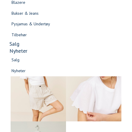
Blazere
Gensere & Cardigans
Bukser & Jeans
Topper & T-skjorter
Pysjamas & Undertøy
Skjorter & Bluser
Tilbehør
Salg
Nyheter
Salg
Nyheter
Salg
Salg
Nyheter
Nyheter