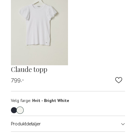
Claude topp
799,-
Velg
Velg farge:
Hvit - Bright White
farge
Produktdetaljer