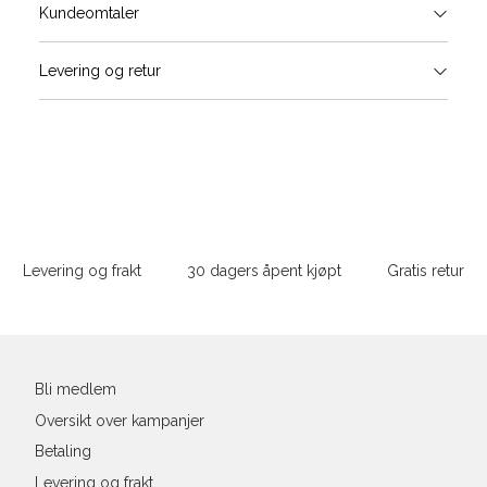
Størrels
Få v
Kundeomtaler
Vi gir beskjed hvis varen kom
Levering og retur
stø
Størrelse
Klesstørrelse
Bry
L
XS
34
78-
XS
S
S
36
82-
Sidebunn
XXL
M
38
86-
Levering og frakt
30 dagers åpent kjøpt
Gratis retur
L
40
90-
Din
XL
42
94-
e-
post
XXL
44
98-
Bli medlem
Oversikt over kampanjer
Betaling
Levering og frakt