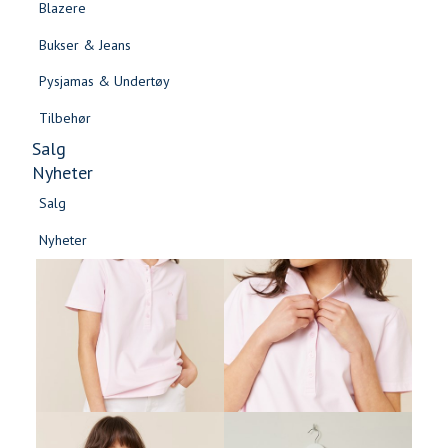
Blazere
Gensere & Cardigans
Bukser & Jeans
Topper & T-skjorter
Pysjamas & Undertøy
Skjorter & Bluser
Tilbehør
Salg
Nyheter
Salg
Nyheter
Salg
Salg
Nyheter
Nyheter