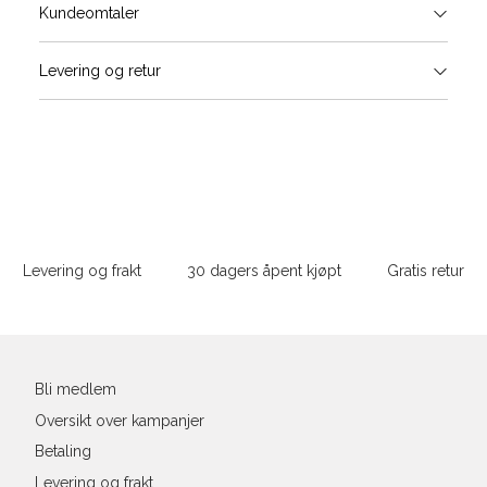
Størrels
Få v
Kundeomtaler
Vi gir beskjed hvis varen kom
Levering og retur
stø
Størrelse
Klesstørrelse
Bry
L
XS
34
78-
XS
S
S
36
82-
Sidebunn
XXL
M
38
86-
Levering og frakt
30 dagers åpent kjøpt
Gratis retur
L
40
90-
Din
XL
42
94-
e-
post
XXL
44
98-
Bli medlem
Oversikt over kampanjer
Betaling
Levering og frakt