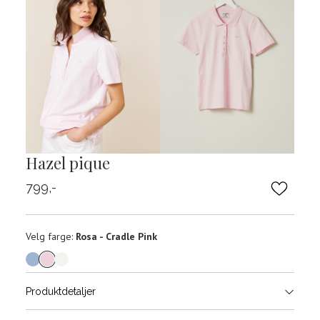
Hazel pique
799,-
Velg
Velg farge:
Rosa - Cradle Pink
farge
Produktdetaljer