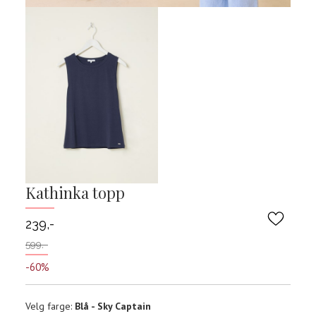
Kathinka topp
239,-
599,-
-60%
Velg
Velg farge:
Blå - Sky Captain