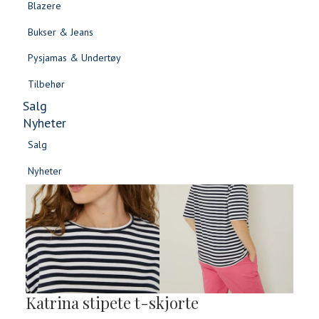
Blazere
Gensere & Cardigans
Bukser & Jeans
Topper & T-skjorter
Pysjamas & Undertøy
Skjorter & Bluser
Tilbehør
Salg
Nyheter
Salg
Nyheter
Salg
Salg
Nyheter
Nyheter
Katrina stipete t-skjorte