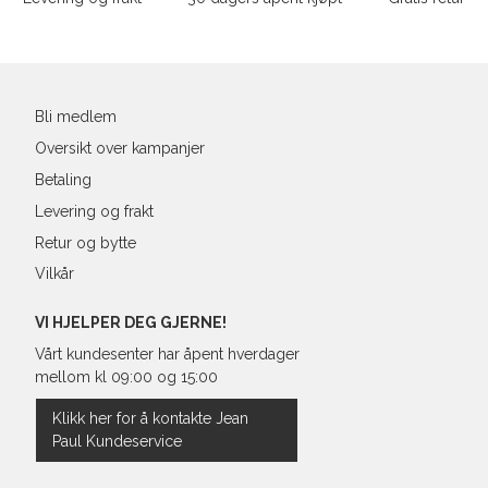
L
40
90-
Din
XL
42
94-
e-
post
XXL
44
98-
Bli medlem
Oversikt over kampanjer
Betaling
Levering og frakt
Retur og bytte
Vilkår
VI HJELPER DEG GJERNE!
Vårt kundesenter har åpent hverdager
mellom kl 09:00 og 15:00
Klikk her for å kontakte Jean
Paul Kundeservice